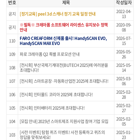
번호
제목
작성일자
2022-04-
공지
[정기교육] peel 3d 스캐너 정기 교육 일정 안내
13
※필독※ 크레아폼 소프트웨어 라이센스 유지보수 정책
2020-09-
공지
안내
08
FARO CREAFORM 신제품 출시! HandySCAN EVO,
2026-07-
110
HandySCAN MAX EVO
15
2026-05-
109
파로 크레아폼 Q2 특별 프로모션 안내
26
[전시회] 부산국제기계대전(BUTECH 2025)에 여러분을
2025-05-
108
초대합니다!
14
2025-03-
107
[전시회] 스마트공장·자동화산업전 2025에 초대합니다!
06
2025-02-
106
[전시회] 인터몰드 코리아 2025에 초대합니다!
28
2025-02-
105
[전시회] 인터배터리 2025에 초대합니다!
27
2025-02-
104
[모집 안내] 2025년 스마트제조 지원사업 참여 기업 모집
05
[사전 이벤트] 탐험 퀴즈 이벤트! 사전 등록하고 퀴즈의
2025-01-
103
정답을 맞춰보세요!
23