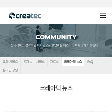
Toggle
naviga
COMMUNITY
창의적이고 감각적인 디자인으로 보답하는 비즈니스 파트너가 되겠습니다.
교육 서비스
유지 보수 서비스
자료실
크레아텍 뉴스
FAQ
온라인 상담
크레아텍 뉴스