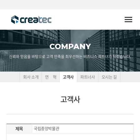
Toggle
naviga
COMPANY
신뢰와 믿음을 바탕으로 고객 만족을 최우선하는 비즈니스 파트너가 되겠습니다.
회사 소개
연 혁
고객사
파트너사
오시는 길
고객사
제목
국립중앙박물관