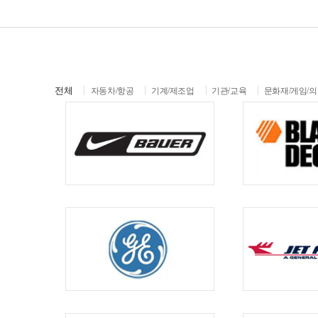
전체
자동차/항공
기계/제조업
기관/교육
문화재/게임/의