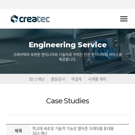
Toggle
naviga
Engineering Service
크레아텍의 숙련된 엔지니어와 기술자로 꾸려진 전문 엔지니어링 서비스를
제공합니다.
3D 스캐닝
품질검사
역설계
시제품 제작
Case Studies
학교에 새로운 기술적 가능성 열어준 크레아폼 휴대용
제목
3D스캐너