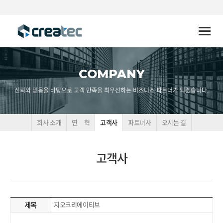
Toggle
naviga
COMPANY
신뢰와 믿음을 바탕으로 고객 만족을 최우선하는 비즈니스 파트너가 되겠습니다.
회사 소개
연 혁
고객사
파트너사
오시는 길
고객사
제목
지오크리에이티브