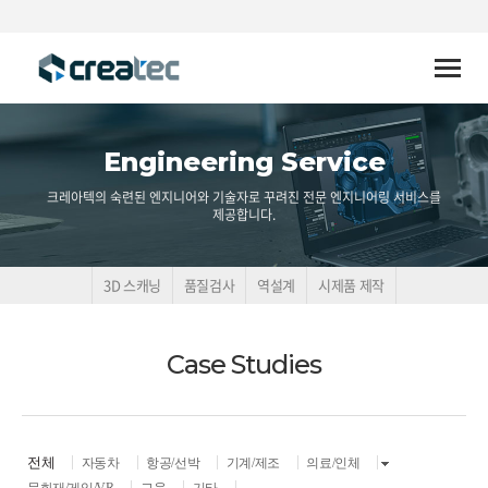
Toggle
naviga
Engineering Service
크레아텍의 숙련된 엔지니어와 기술자로 꾸려진 전문 엔지니어링 서비스를
제공합니다.
3D 스캐닝
품질검사
역설계
시제품 제작
Case Studies
전체
자동차
항공/선박
기계/제조
의료/인체