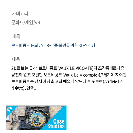
카테고리
문화재/게임/VR
제목
보르비콩트 문화유산 조각품 복원을 위한 3D스캐닝
내용
3D로 보는 유산, 보르비콩트(VAUX-LE-VICOMTE)의 조각품베르사유
궁전의 원조 모델인 보르비콩트(Vaux-Le-Vicompte)17세기에 지어진
보르비콩트는 당시 가장 최고의 예술가 앙드레 르 노트르(Andr� Le
N�tre), 건축..