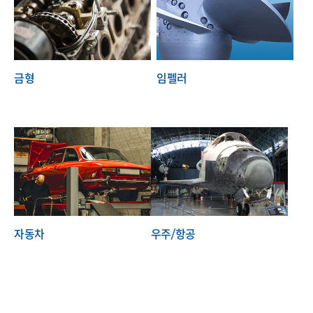
금형
임펠러
자동차
우주/항공