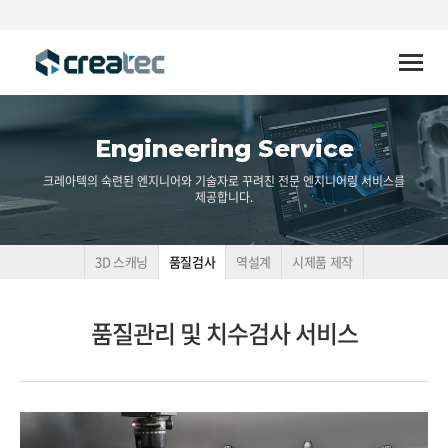
Toggle
naviga
Engineering Service
크레아텍의 숙련된 엔지니어와 기술자로 꾸려진 전문 엔지니어링 서비스를
제공합니다.
3D 스캐닝
품질검사
역설계
시제품 제작
품질관리 및 치수검사 서비스