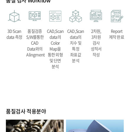
품질 검사 Workflow
3D Scan
품질검증
CAD,Scan
CAD,Scan
2차원,
Report
data 측정
S/W를통한
data의
data의
3차원
제작 완료
CAD
Color
치수 및
검사
Data와의
Map을
특정
성적서
Alingment
통한 외형
좌표값
작성
및 단면
분석
분석
품질검사 적용분야