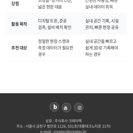
고정밀·장거리 스캔,
간편한 사용성, 빠른
강점
넓은 현장 대응
실내 데이터 취득
디지털 트윈, 준공
실내 공간 기록, 시설
활용 목적
검측, 설비 배치 확인
관리, 빠른 현장 공유
정밀한 현장 스캔과
실내 공간을 빠르고
추천 대상
측정 데이터가 필요한
쉽게 3D로 기록해야
경우
하는 경우
상호 : 주식회사 크레아텍
주소 : 서울시 금천구 범안로 1126, 501호(대륭테크노타운 21차)
e-mail : createc@createc.kr