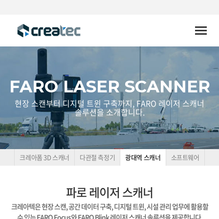
Toggle
naviga
FARO LASER SCANNER
현장 스캔부터 디지털 트윈 구축까지, FARO 레이저 스캐너
솔루션을 소개합니다.
크레아폼 3D 스캐너
다관절 측정기
광대역 스캐너
소프트웨어
파로 레이저 스캐너
크레아텍은 현장 스캔, 공간 데이터 구축, 디지털 트윈, 시설 관리 업무에 활용할
수 있는 FARO Focus와 FARO Blink 레이저 스캐너 솔루션을 제공합니다.