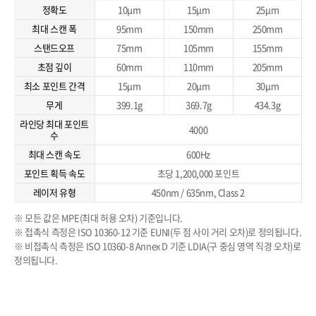
정확도
10μm
15μm
25μm
최대 스캔 폭
95mm
150mm
250mm
스탠드오프
75mm
105mm
155mm
초점 깊이
60mm
110mm
205mm
최소 포인트 간격
15μm
20μm
30μm
무게
399.1g
369.7g
434.3g
라인당 최대 포인트
4000
수
최대 스캔 속도
600Hz
포인트 획득 속도
초당 1,200,000 포인트
레이저 유형
450nm / 635nm, Class 2
※ 모든 값은 MPE(최대 허용 오차) 기준입니다.
※ 접촉식 측정은 ISO 10360-12 기준 EUNI(두 점 사이 거리 오차)로 정의됩니다.
※ 비접촉식 측정은 ISO 10360-8 Annex D 기준 LDIA(구 중심 영역 직경 오차)로
정의됩니다.