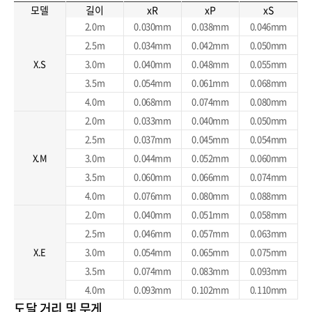
모델
길이
xR
xP
xS
2.0m
0.030mm
0.038mm
0.046mm
2.5m
0.034mm
0.042mm
0.050mm
X.S
3.0m
0.040mm
0.048mm
0.055mm
3.5m
0.054mm
0.061mm
0.068mm
4.0m
0.068mm
0.074mm
0.080mm
2.0m
0.033mm
0.040mm
0.050mm
2.5m
0.037mm
0.045mm
0.054mm
X.M
3.0m
0.044mm
0.052mm
0.060mm
3.5m
0.060mm
0.066mm
0.074mm
4.0m
0.076mm
0.080mm
0.088mm
2.0m
0.040mm
0.051mm
0.058mm
2.5m
0.046mm
0.057mm
0.063mm
X.E
3.0m
0.054mm
0.065mm
0.075mm
3.5m
0.074mm
0.083mm
0.093mm
4.0m
0.093mm
0.102mm
0.110mm
도달 거리 및 무게