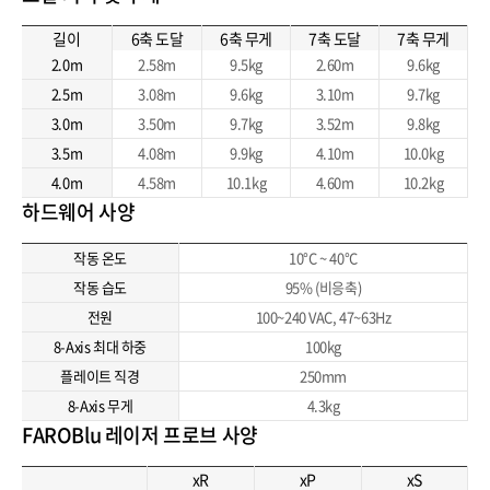
길이
6축 도달
6축 무게
7축 도달
7축 무게
2.0m
2.58m
9.5kg
2.60m
9.6kg
2.5m
3.08m
9.6kg
3.10m
9.7kg
3.0m
3.50m
9.7kg
3.52m
9.8kg
3.5m
4.08m
9.9kg
4.10m
10.0kg
4.0m
4.58m
10.1kg
4.60m
10.2kg
하드웨어 사양
작동 온도
10°C ~ 40°C
작동 습도
95% (비응축)
전원
100~240 VAC, 47~63Hz
8-Axis 최대 하중
100kg
플레이트 직경
250mm
8-Axis 무게
4.3kg
FAROBlu 레이저 프로브 사양
xR
xP
xS