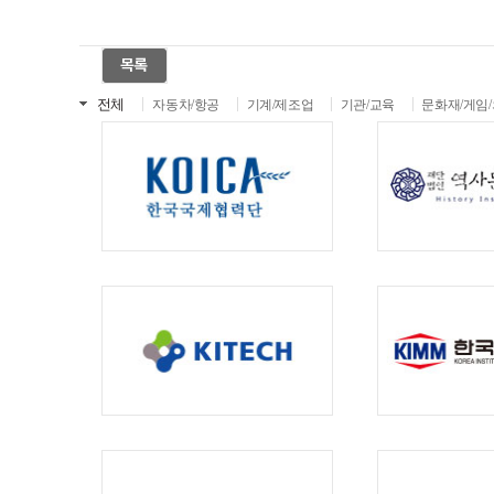
전체
자동차/항공
기계/제조업
기관/교육
문화재/게임/