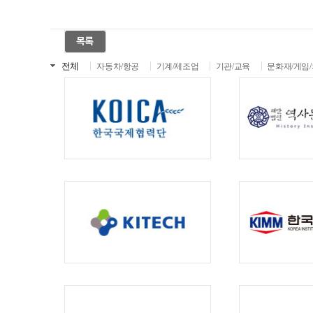
전체
자동차/항공
기계/제조업
기관/교육
문화재/게임/