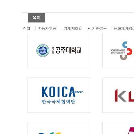
전체
자동차/항공
기계/제조업
기관/교육
문화재/게임/