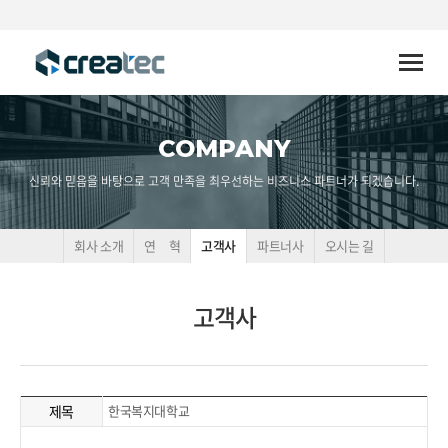
Toggle
naviga
COMPANY
신뢰와 믿음을 바탕으로 고객 만족을 최우선하는 비즈니스 파트너가 되겠습니다.
회사 소개
연 혁
고객사
파트너사
오시는 길
고객사
제목
한국복지대학교